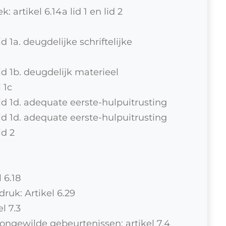
artikel 6.14a lid 1 en lid 2
d 1a. deugdelijke schriftelijke
id 1b. deugdelijk materieel
 1c
lid 1d. adequate eerste-hulpuitrusting
lid 1d. adequate eerste-hulpuitrusting
id 2
 6.18
uk: Artikel 6.29
l 7.3
ngewilde gebeurtenissen: artikel 7.4