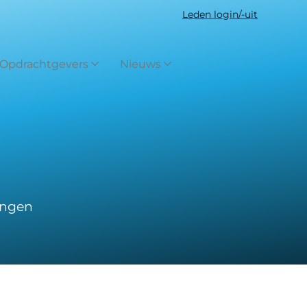
Leden login/-uit
 Opdrachtgevers
Nieuws
ingen