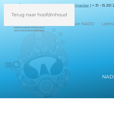
Ambachtsweg 27, 2641 KS Pijnacker
| + 31 - 15 251
Terug naar hoofdinhoud
Home
Over NADO
Lidma
NADO