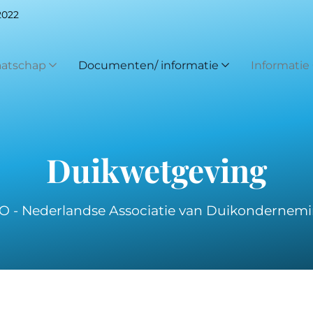
 2022
atschap
Documenten/ informatie
Informatie
Duikwetgeving
 - Nederlandse Associatie van Duikondernem